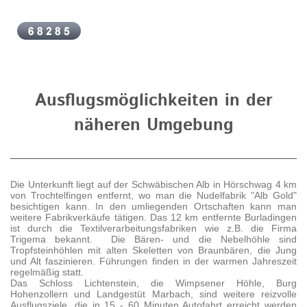
Ausflugsmöglichkeiten in der
näheren Umgebung
Die Unterkunft liegt auf der Schwäbischen Alb in Hörschwag 4 km
von Trochtelfingen entfernt, wo man die Nudelfabrik "Alb Gold"
besichtigen kann. In den umliegenden Ortschaften kann man
weitere Fabrikverkäufe tätigen. Das 12 km entfernte Burladingen
ist durch die Textilverarbeitungsfabriken wie z.B. die Firma
Trigema bekannt. Die Bären- und die Nebelhöhle sind
Tropfsteinhöhlen mit alten Skeletten von Braunbären, die Jung
und Alt faszinieren. Führungen finden in der warmen Jahreszeit
regelmäßig statt.
Das Schloss Lichtenstein, die Wimpsener Höhle, Burg
Hohenzollern und Landgestüt Marbach, sind weitere reizvolle
Ausflugsziele, die in 15 - 60 Minuten Autofahrt erreicht werden