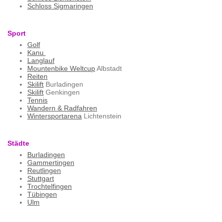
Schloss Sigmaringen
Sport
Golf
Kanu
Langlauf
Mountenbike Weltcup
Albstadt
Reiten
Skilift
Burladingen
Skilift
Genkingen
Tennis
Wandern & Radfahren
Wintersportarena
Lichtenstein
Städte
Burladingen
Gammertingen
Reutlingen
Stuttgart
Trochtelfingen
Tübingen
Ulm