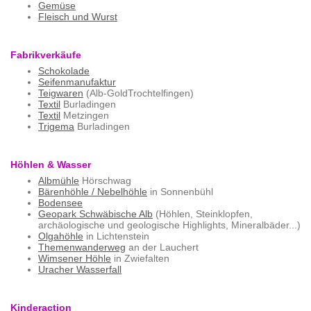
Gemüse
Fleisch und Wurst
Fabrikverkäufe
Schokolade
Seifenmanufaktur
Teigwaren
(Alb-GoldTrochtelfingen)
Textil
Burladingen
Textil
Metzingen
Trigema
Burladingen
Höhlen & Wasser
Albmühle
Hörschwag
Bärenhöhle / Nebelhöhle
in Sonnenbühl
Bodensee
Geopark Schwäbische Alb
(Höhlen, Steinklopfen,
archäologische und geologische Highlights, Mineralbäder...)
Olgahöhle
in Lichtenstein
Themenwanderweg
an der Lauchert
Wimsener Höhle
in Zwiefalten
Uracher Wasserfall
Kinderaction