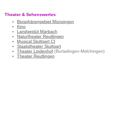
Theater & Sehenswertes
Biosphärengebiet Münsingen
Kino
Landgestüt Marbach
Naturtheater Reutlingen
Musical Stuttgart CI
Staatstheater Stuttgart
Theater Lindenhof
(Burladingen-Melchingen)
Theater Reutlingen
Bio Eier Gemüse Kanu Donau Donautal Zwiefalten Bleichstetten Ohnastetten Münsingen Hayingen Nehren Ofterdingen
Tailfingen Jungingen Schlatt Bisingen Bingen Langenenslingen
Schützenstraße 7 72393 07124/931976 Schwäbische Alb
HohenStuttgart Psychotherapie Hausbesuche Ferienwohnung Hohenzollern Zolllernalb Zollernalbkreis Baden-Württemberg
Deutschland room rooms appartement appartements WLAN Internet Internetzugang Bad WC Küche kostenloses Wlan
Hörschwag Grill Herd Backofen Betten 5 Personen billib preiswert mieten Vermietung vermieten Stetten u.H. Hausen i.K.
Hausen a.d.L. Lauchert Laucherttal große Lautertal Trochtelfingen Gammertingen Sigmaringen Mössingen Tübingen
Reutlingen Hechingen Balingen Albstadt Ebingen Neufra Gauselfingen Albgold Schwörer Trumpf Biz Winterlingen
Sonnenbühl Erpfingen Undingen Genkingen Lichtenstein Schloss Schoß Lichtenstein Offenhausen Marbach Gomaringen
Gomadingen Ittenhausen Dürrenwaldstetten Hohenstein Bernloch Unterhausen Pfullingen Honau Engstingen Großengstingen
Kleinengstingen Haid Meidelstetten Steinhilben Feldhausen Harthausen a.Sch. Salmendingen Melchingen Bärenhöhle
Trigema Nebelhöhle Wimsener Höhle Tropfsteinhöhle Wandern Wanderweg Prämiumwanderweg Motorrad
Motorradfahren Pilgerweg pilgern radfahren Rad Fahrrad
Genkingen Undingen Kleinengstingen Upfingen Bad Urach
Apfelstetten Biosphärengebiet Münsingen Zollernalb Zollernalbkreis Liste Unterkunftsverzeichnis Monteurzimmer
Unterkunft für Monteure Wannweil Betzingen Pfullingen
Wannweil Derendingen Stockach Neidingen Gutenstein Albtrauf